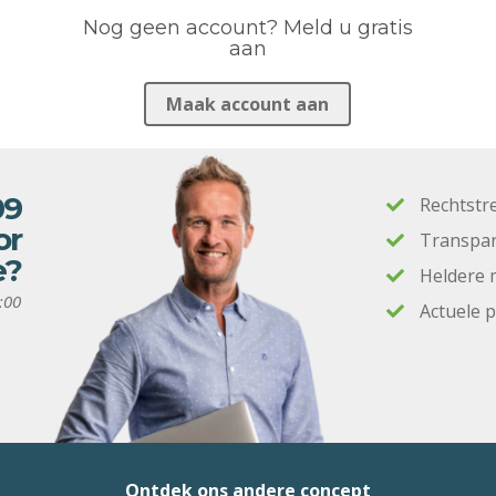
Nog geen account? Meld u gratis
aan
Maak account aan
09
Rechtstr
or
Transpar
e?
Heldere 
:00
Actuele 
Ontdek ons andere concept