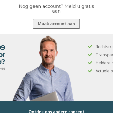
Nog geen account? Meld u gratis
aan
Maak account aan
09
Rechtstr
or
Transpar
e?
Heldere 
:00
Actuele 
Ontdek ons andere concept