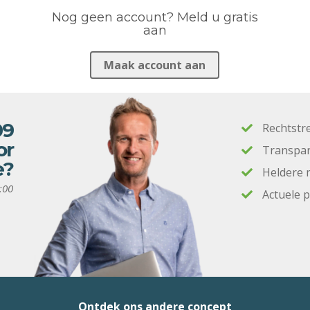
Nog geen account? Meld u gratis
aan
Maak account aan
09
Rechtstr
or
Transpar
e?
Heldere 
:00
Actuele 
Ontdek ons andere concept