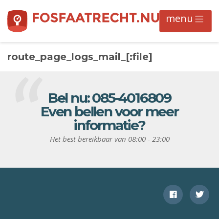
route_page_logs_mail_[:file]
Bel nu:
085-4016809
Even bellen voor meer
informatie?
Het best bereikbaar van 08:00 - 23:00