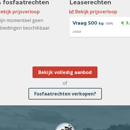
 fosfaatrechten
Leaserechten
ekijk prijsverloop
Bekijk prijsverloop
zijn momenteel geen
Vraag
500
€ 3
kg
100%
biedingen beschikbaar.
Lease
Bekijk volledig aanbod
of
Fosfaatrechten verkopen?