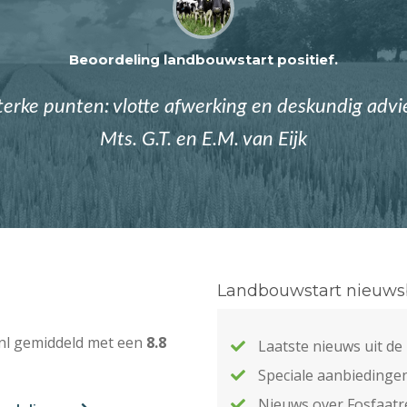
Beoordeling landbouwstart positief.
terke punten: vlotte afwerking en deskundig advi
Mts. G.T. en E.M. van Eijk
Landbouwstart nieuwsb
nl gemiddeld met een
8.8
Laatste nieuws uit d
Speciale aanbiedinge
Nieuws over Fosfaatr