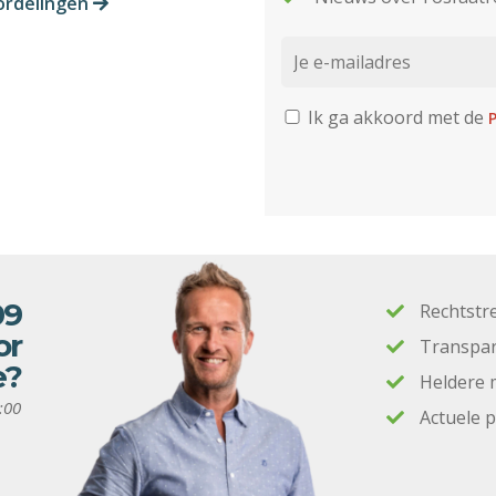
ordelingen
Ik ga akkoord met de
P
09
Rechtstr
or
Transpar
e?
Heldere 
:00
Actuele 