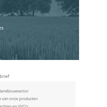
es
rief
e landbouwsector
n van onze producten
echten en VVO's