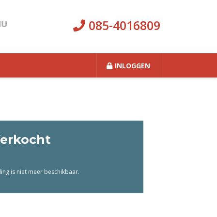
085-4016809
INLOGGEN
erkocht
ng is niet meer beschikbaar.