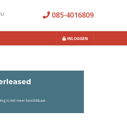
085-4016809
INLOGGEN
erleased
ng is niet meer beschikbaar.