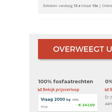
Bekeken: vandaag
13 x
totaal
13x
| Online
100% fosfaatrechten
0%
Bekijk prijsverloop
B
Er 
Vraag
2000
kg
100%
aan
€ 241,00
Koop