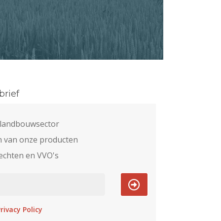
rief
e landbouwsector
n van onze producten
echten en VVO's
rivacy Policy