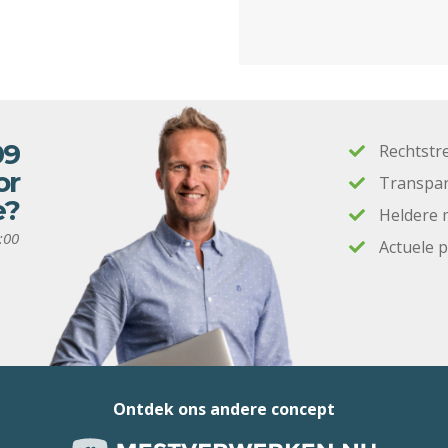
09
Rechtstr
or
Transpar
e?
Heldere 
:00
Actuele 
Ontdek ons andere concept