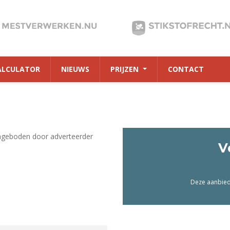
ALCULATOR
NIEUWS
PRIJZEN
CONTACT
ngeboden door adverteerder
V
Deze aanbiedi