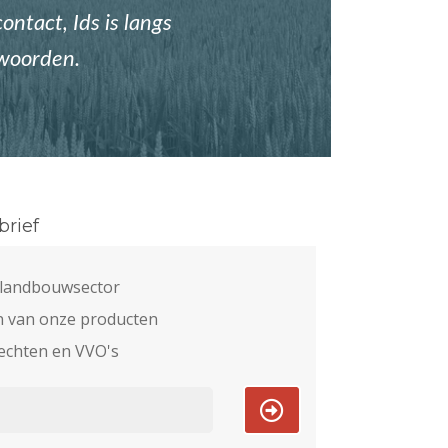
ontact, Ids is langs
twoorden.
rief
e landbouwsector
n van onze producten
echten en VVO's