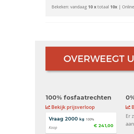
Bekeken: vandaag
10 x
totaal
10x
| Online
100% fosfaatrechten
0%
Bekijk prijsverloop
B
Er 
Vraag
2000
kg
100%
aan
€ 241,00
Koop