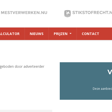
ALCULATOR
NIEUWS
PRIJZEN
CONTACT
geboden door adverteerder
V
Deze aanbiedi