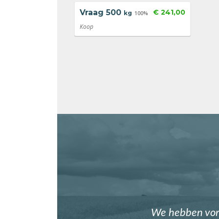
Vraag
500
€ 241,00
kg
100%
Koop
We hebben vori