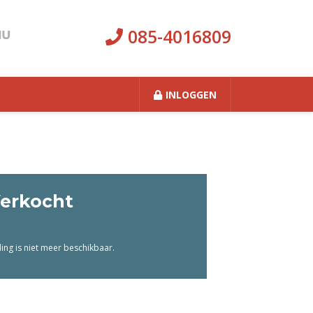
085-4016809
INLOGGEN
erkocht
ng is niet meer beschikbaar.