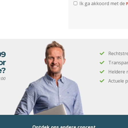
Ik ga akkoord met de
P
09
Rechtstr
or
Transpar
e?
Heldere 
:00
Actuele 
Ontdek ons andere concept