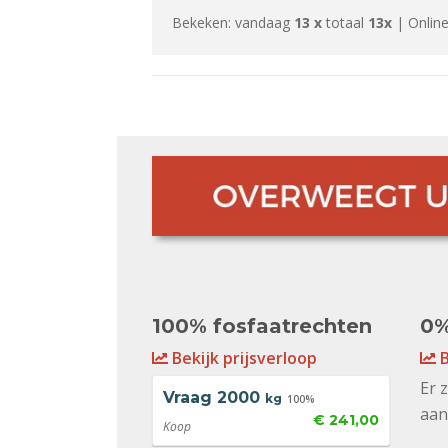
Bekeken: vandaag
13 x
totaal
13x
| Online
100% fosfaatrechten
0%
Bekijk prijsverloop
B
Er 
Vraag
2000
kg
100%
aan
€ 241,00
Koop