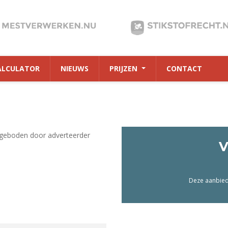
ALCULATOR
NIEUWS
PRIJZEN
CONTACT
geboden door adverteerder
V
Deze aanbiedi