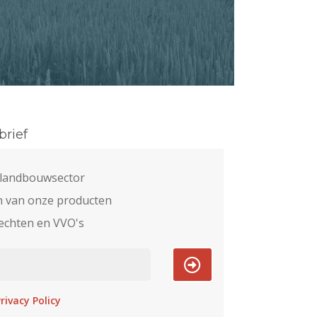
rief
e landbouwsector
n van onze producten
echten en VVO's
rivacy Policy