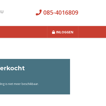
085-4016809
INLOGGEN
erkocht
ng is niet meer beschikbaar.