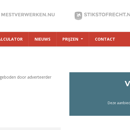
ALCULATOR
NIEUWS
PRIJZEN
CONTACT
geboden door adverteerder
V
Deze aanbiedi