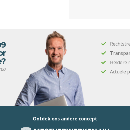
09
Rechtstr
or
Transpar
e?
Heldere 
:00
Actuele 
Ontdek ons andere concept