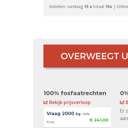
Bekeken: vandaag
15 x
totaal
15x
| Online
100% fosfaatrechten
0%
Bekijk prijsverloop
B
Er 
Vraag
2000
kg
100%
aan
€ 241,00
Koop