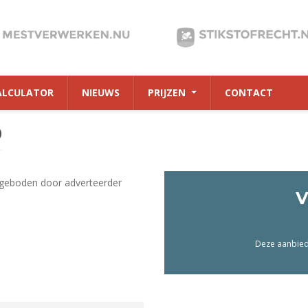
ALCULATOR
NIEUWS
PRIJZEN
CONTACT
0
geboden door adverteerder
V
Deze aanbiedi