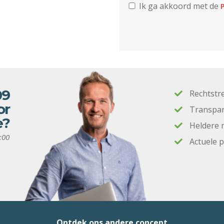
Ik ga akkoord met de
P
09
Rechtstr
or
Transpar
e?
Heldere 
:00
Actuele 
Ontdek ons andere concept