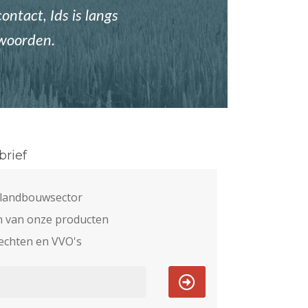
ontact, Ids is langs
twoorden.
rief
e landbouwsector
n van onze producten
echten en VVO's