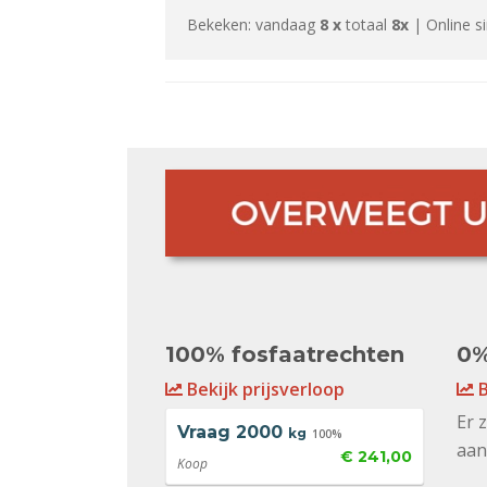
Bekeken: vandaag
8 x
totaal
8x
| Online s
100% fosfaatrechten
0%
Bekijk prijsverloop
B
Er 
Vraag
2000
kg
100%
aan
€ 241,00
Koop