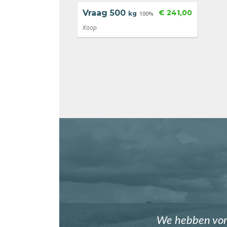
Vraag
500
€ 241,00
kg
100%
Koop
We hebben vori