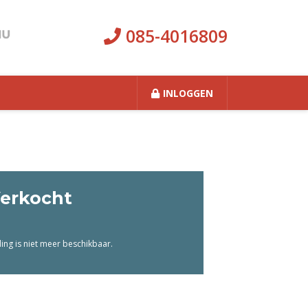
085-4016809
INLOGGEN
erkocht
ng is niet meer beschikbaar.