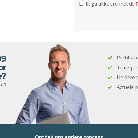
Ik ga akkoord met de
P
09
Rechtstr
or
Transpar
e?
Heldere 
:00
Actuele 
Ontdek ons andere concept