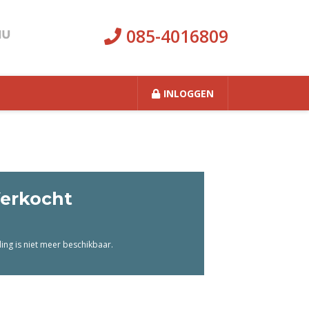
085-4016809
INLOGGEN
erkocht
ng is niet meer beschikbaar.