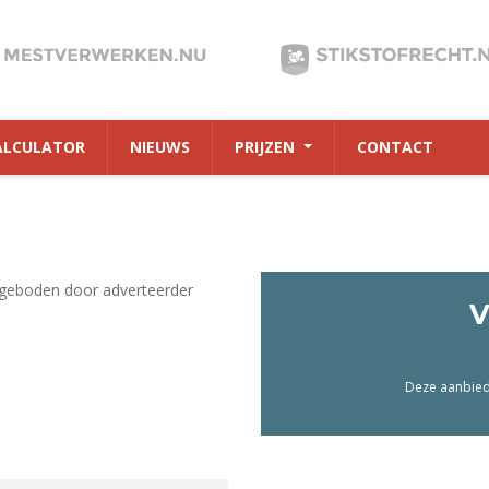
ALCULATOR
NIEUWS
PRIJZEN
CONTACT
geboden door adverteerder
V
Deze aanbiedi