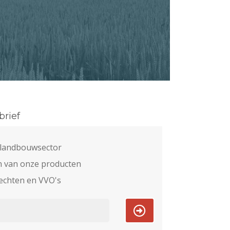
rief
e landbouwsector
n van onze producten
echten en VVO's