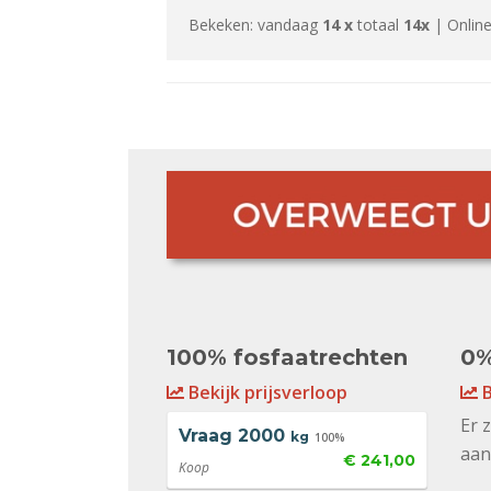
Bekeken: vandaag
14 x
totaal
14x
| Online
100% fosfaatrechten
0%
Bekijk prijsverloop
B
Er 
Vraag
2000
kg
100%
aan
€ 241,00
Koop