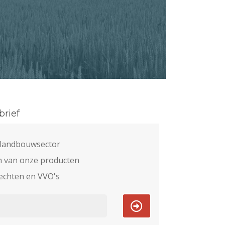
rief
e landbouwsector
n van onze producten
echten en VVO's