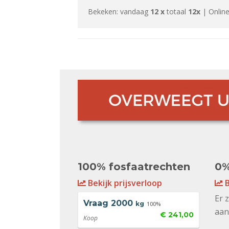
Bekeken: vandaag
12 x
totaal
12x
| Online
100% fosfaatrechten
0%
Bekijk prijsverloop
B
Er 
Vraag
2000
kg
100%
aan
€ 241,00
Koop