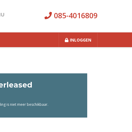
085-4016809
INLOGGEN
erleased
ng is niet meer beschikbaar.