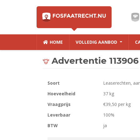
HOME
VOLLEDIG AANBOD
C
Advertentie 113906
Soort
Leaserechten, aa
Hoeveelheid
37 kg
Vraagprijs
€39,50 per kg
Leverbaar
100%
BTW
ja