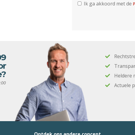
Ik ga akkoord met de
P
09
Rechtstr
or
Transpar
e?
Heldere 
:00
Actuele 
Ontdek ons andere concept