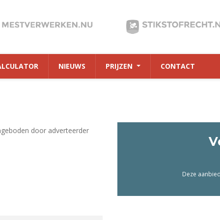
ALCULATOR
NIEUWS
PRIJZEN
CONTACT
ngeboden door adverteerder
V
Deze aanbiedi