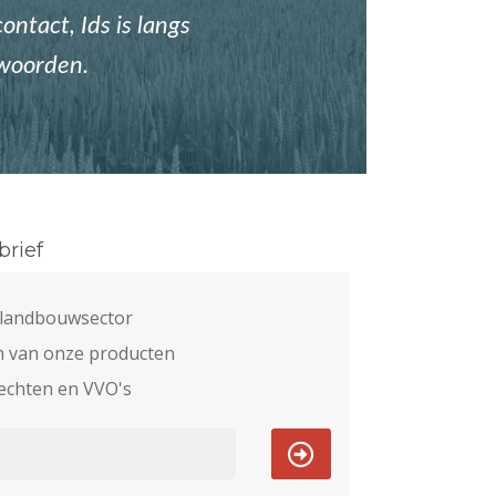
ontact, Ids is langs
twoorden.
rief
e landbouwsector
n van onze producten
echten en VVO's