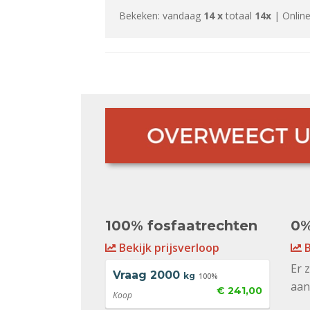
Bekeken: vandaag
14 x
totaal
14x
| Online
100% fosfaatrechten
0%
Bekijk prijsverloop
B
Er 
Vraag
2000
kg
100%
aan
€ 241,00
Koop