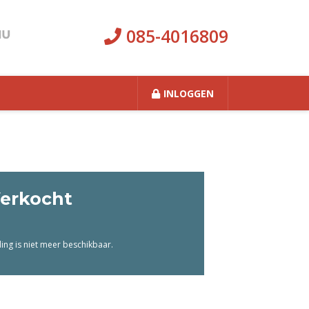
085-4016809
INLOGGEN
erkocht
ng is niet meer beschikbaar.