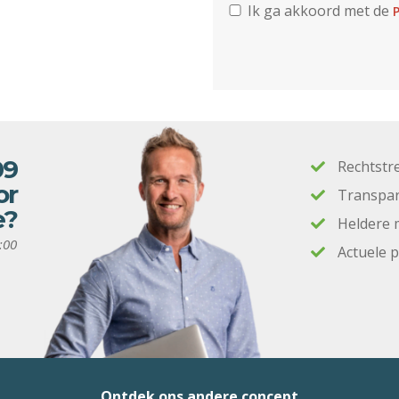
Ik ga akkoord met de
P
09
Rechtstr
or
Transpar
e?
Heldere 
:00
Actuele 
Ontdek ons andere concept