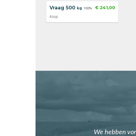
Vraag
500
€ 241,00
kg
100%
Koop
We hebben vori