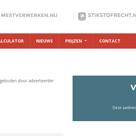
ALCULATOR
NIEUWS
PRIJZEN
CONTACT
geboden door adverteerder
V
Deze aanbiedi