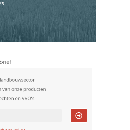
es
rief
e landbouwsector
n van onze producten
echten en VVO's