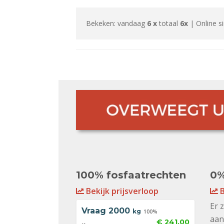
Bekeken: vandaag
6 x
totaal
6x
| Online s
100% fosfaatrechten
0%
Bekijk prijsverloop
B
Er 
Vraag
2000
kg
100%
aan
€ 241,00