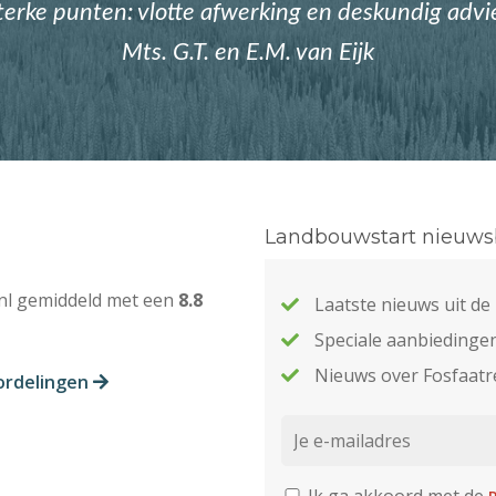
terke punten: vlotte afwerking en deskundig advi
Mts. G.T. en E.M. van Eijk
Landbouwstart nieuwsb
nl gemiddeld met een
8.8
Laatste nieuws uit d
Speciale aanbiedinge
Nieuws over Fosfaatr
ordelingen