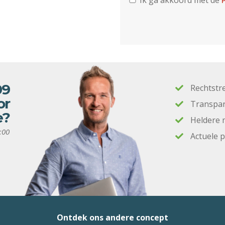
Ik ga akkoord met de
P
09
Rechtstr
or
Transpar
e?
Heldere 
:00
Actuele 
Ontdek ons andere concept