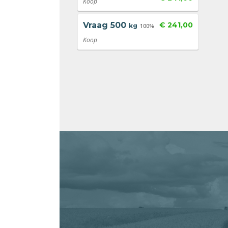
Koop
Vraag
500
€ 241,00
kg
100%
Koop