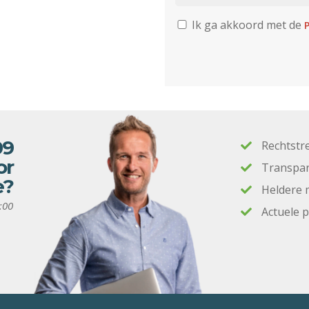
Ik ga akkoord met de
P
09
Rechtstr
or
Transpar
e?
Heldere 
:00
Actuele 