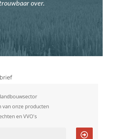
etrouwbaar over.
rief
e landbouwsector
n van onze producten
echten en VVO's