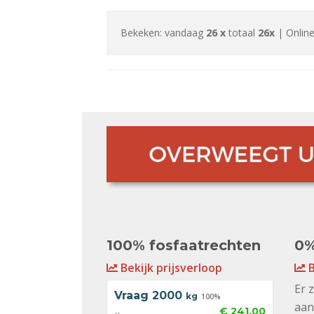
Bekeken: vandaag
26 x
totaal
26x
| Online
100% fosfaatrechten
0%
Bekijk prijsverloop
B
Er 
Vraag
2000
kg
100%
aan
€ 241,00