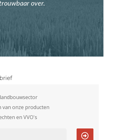
etrouwbaar over.
rief
e landbouwsector
n van onze producten
echten en VVO's