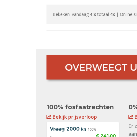
Bekeken: vandaag
4 x
totaal
4x
| Online s
100% fosfaatrechten
0%
Bekijk prijsverloop
B
Er 
Vraag
2000
kg
100%
aan
€ 241,00