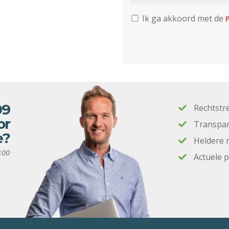
Ik ga akkoord met de
P
09
Rechtstr
or
Transpar
e?
Heldere 
:00
Actuele 