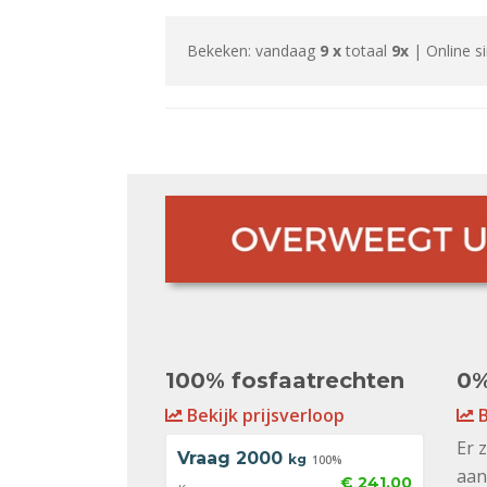
Bekeken: vandaag
9 x
totaal
9x
| Online s
100% fosfaatrechten
0%
Bekijk prijsverloop
B
Er 
Vraag
2000
kg
100%
aan
€ 241,00