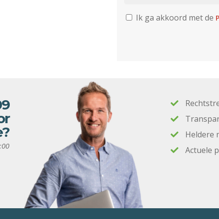
Ik ga akkoord met de
P
09
Rechtstr
or
Transpar
e?
Heldere 
:00
Actuele 