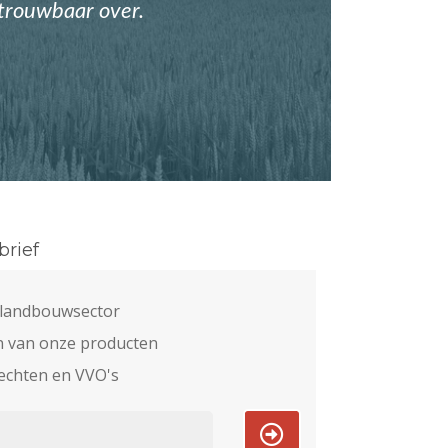
etrouwbaar over.
rief
e landbouwsector
n van onze producten
echten en VVO's