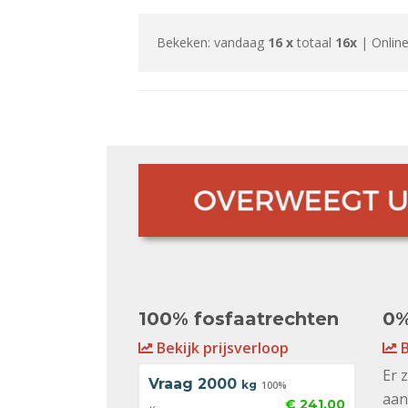
Bekeken: vandaag
16 x
totaal
16x
| Online
100% fosfaatrechten
0%
Bekijk prijsverloop
B
Er 
Vraag
2000
kg
100%
aan
€ 241,00