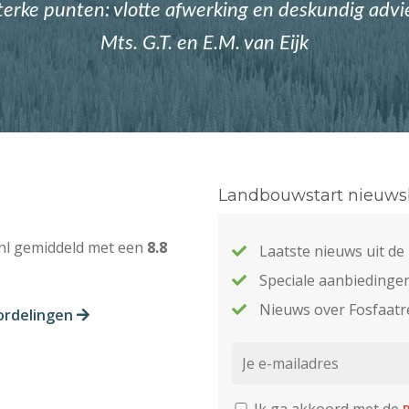
terke punten: vlotte afwerking en deskundig advi
Mts. G.T. en E.M. van Eijk
Landbouwstart nieuwsb
nl gemiddeld met een
8.8
Laatste nieuws uit d
Speciale aanbiedinge
Nieuws over Fosfaatr
ordelingen