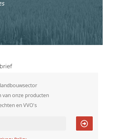
es
rief
e landbouwsector
n van onze producten
echten en VVO's