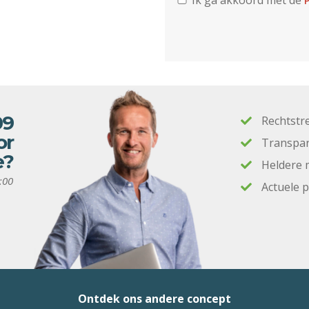
Ik ga akkoord met de
P
09
Rechtstr
or
Transpar
e?
Heldere 
:00
Actuele 
Ontdek ons andere concept