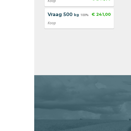
Koop
Vraag
500
€ 241,00
kg
100%
Koop