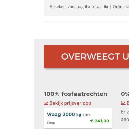
Bekeken: vandaag
6 x
totaal
6x
| Online s
100% fosfaatrechten
0%
Bekijk prijsverloop
B
Er 
Vraag
2000
kg
100%
aan
€ 241,00
Koop