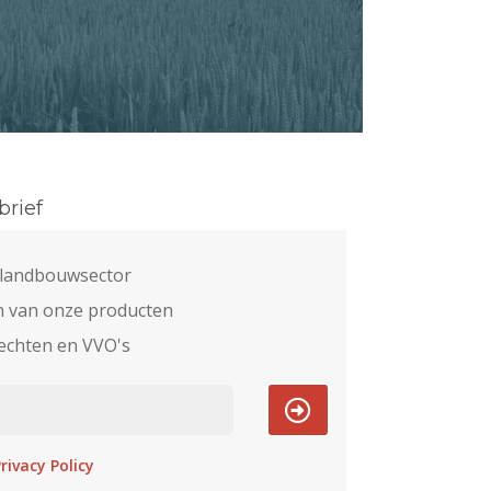
rief
e landbouwsector
n van onze producten
echten en VVO's
rivacy Policy