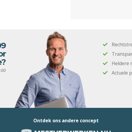
09
Rechtstr
or
Transpar
e?
Heldere 
:00
Actuele 
Ontdek ons andere concept