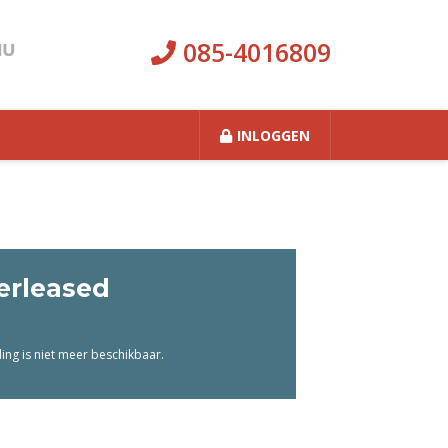
085-4016809
INLOGGEN
erleased
ng is niet meer beschikbaar.