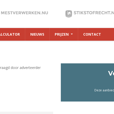
ALCULATOR
NIEUWS
PRIJZEN
CONTACT
vraagd door adverteerder
V
Deze aanbiedi