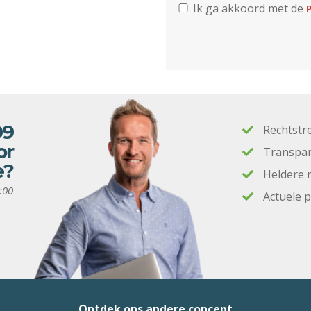
Ik ga akkoord met de
P
09
Rechtstr
or
Transpar
e?
Heldere 
:00
Actuele 
Ontdek ons andere concept