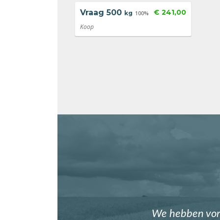
Vraag
500
€ 241,00
kg
100%
Koop
We hebben vori