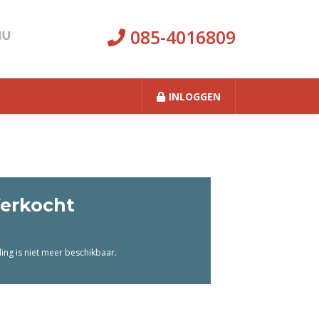
085-4016809
INLOGGEN
erkocht
ng is niet meer beschikbaar.