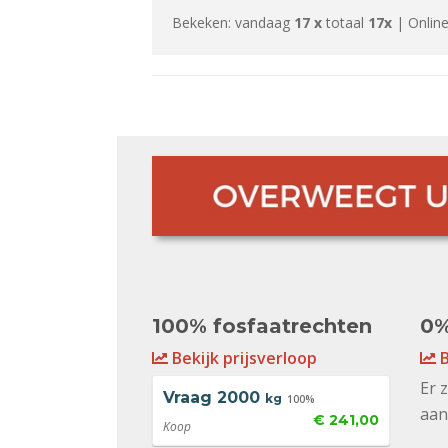
Bekeken: vandaag
17 x
totaal
17x
| Online
100% fosfaatrechten
0%
Bekijk prijsverloop
B
Er 
Vraag
2000
kg
100%
aan
€ 241,00
Koop