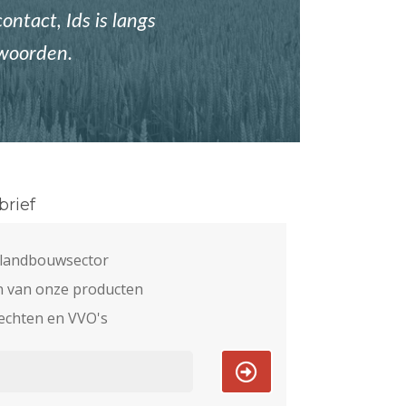
ontact, Ids is langs
twoorden.
rief
e landbouwsector
n van onze producten
echten en VVO's