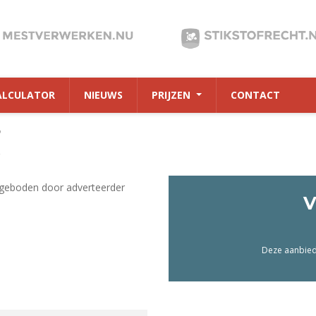
ALCULATOR
NIEUWS
PRIJZEN
CONTACT
7
geboden door adverteerder
V
Deze aanbiedi