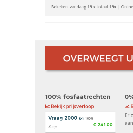
Bekeken: vandaag
19 x
totaal
19x
| Online
100% fosfaatrechten
0%
Bekijk prijsverloop
B
Er 
Vraag
2000
kg
100%
aan
€ 241,00
Koop