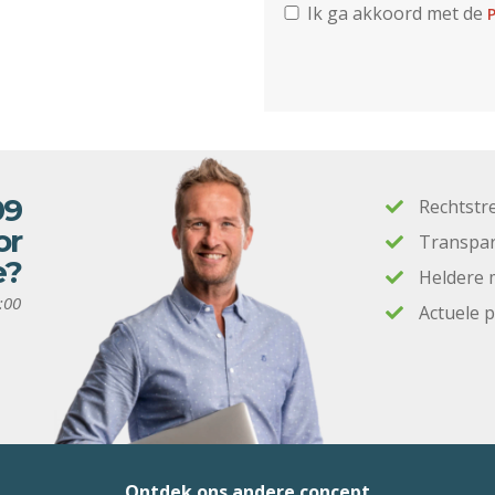
Ik ga akkoord met de
P
09
Rechtstr
or
Transpar
e?
Heldere 
:00
Actuele 
Ontdek ons andere concept