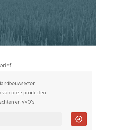
rief
e landbouwsector
n van onze producten
echten en VVO's