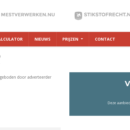
ALCULATOR
NIEUWS
PRIJZEN
CONTACT
0
geboden door adverteerder
V
Deze aanbiedi