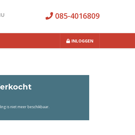
085-4016809
INLOGGEN
erkocht
ng is niet meer beschikbaar.