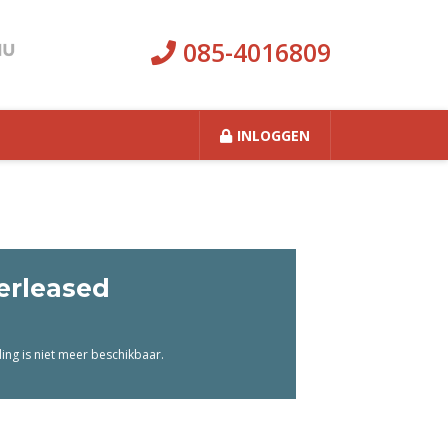
085-4016809
INLOGGEN
erleased
ng is niet meer beschikbaar.