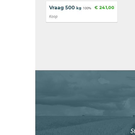
Vraag
500
€ 241,00
kg
100%
Koop
S