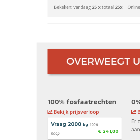
Bekeken: vandaag
25 x
totaal
25x
| Online
100% fosfaatrechten
0%
Bekijk prijsverloop
B
Er 
Vraag
2000
kg
100%
aan
€ 241,00
Koop