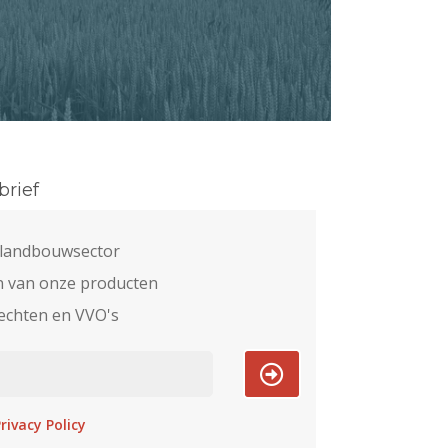
rief
e landbouwsector
n van onze producten
echten en VVO's
rivacy Policy