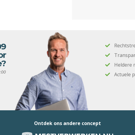
09
Rechtstr
or
Transpar
e?
Heldere 
:00
Actuele 
Ontdek ons andere concept