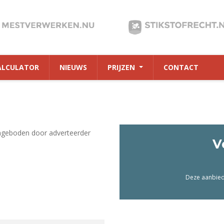
ALCULATOR
NIEUWS
PRIJZEN
CONTACT
ngeboden door adverteerder
V
Deze aanbiedi