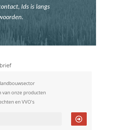
ontact, Ids is langs
twoorden.
rief
e landbouwsector
n van onze producten
echten en VVO's