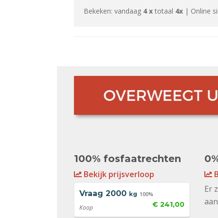
Bekeken: vandaag
4 x
totaal
4x
| Online s
100% fosfaatrechten
0%
Bekijk prijsverloop
B
Er 
Vraag
2000
kg
100%
aan
€ 241,00
Koop