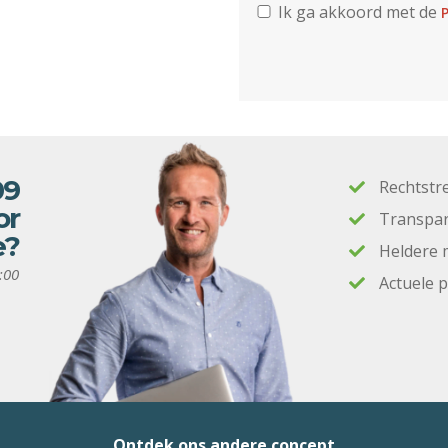
Ik ga akkoord met de
P
09
Rechtstr
or
Transpar
e?
Heldere 
:00
Actuele 
Ontdek ons andere concept