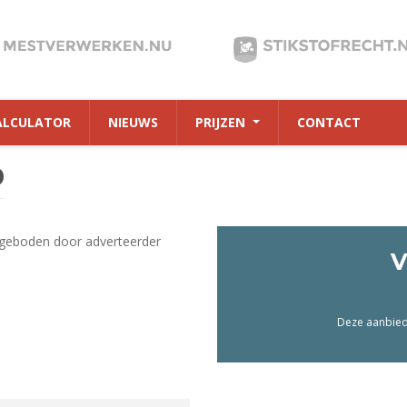
ALCULATOR
NIEUWS
PRIJZEN
CONTACT
0
geboden door adverteerder
V
Deze aanbiedi