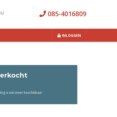
085-4016809
INLOGGEN
erkocht
ng is niet meer beschikbaar.