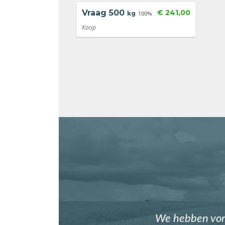
Vraag
500
€ 241,00
kg
100%
Koop
We hebben vori