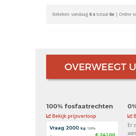
Bekeken: vandaag
6 x
totaal
6x
| Online s
100% fosfaatrechten
0%
Bekijk prijsverloop
B
Er 
Vraag
2000
kg
100%
aan
€ 241,00