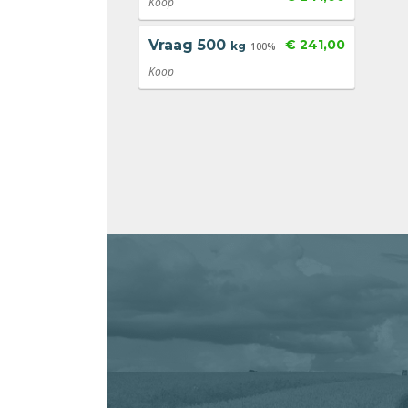
Koop
Vraag
500
€ 241,00
kg
100%
Koop