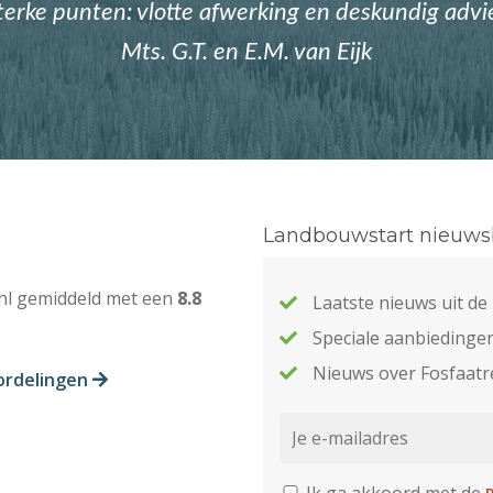
terke punten: vlotte afwerking en deskundig advi
Mts. G.T. en E.M. van Eijk
Landbouwstart nieuwsb
nl gemiddeld met een
8.8
Laatste nieuws uit d
Speciale aanbiedinge
Nieuws over Fosfaatr
ordelingen