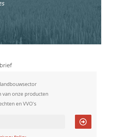
es
rief
e landbouwsector
n van onze producten
echten en VVO's