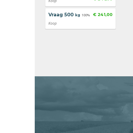
Koop
Vraag
500
€ 241,00
kg
100%
Koop