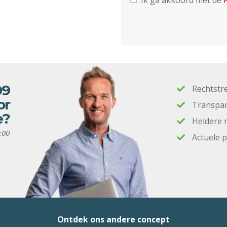
Ik ga akkoord met de
P
09
Rechtstr
or
Transpar
e?
Heldere 
:00
Actuele 
Ontdek ons andere concept