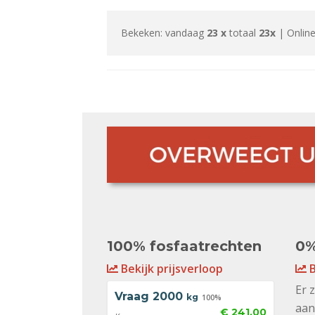
Bekeken: vandaag
23 x
totaal
23x
| Online
100% fosfaatrechten
0%
Bekijk prijsverloop
B
Er 
Vraag
2000
kg
100%
aan
€ 241,00