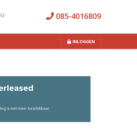
085-4016809
INLOGGEN
erleased
ng is niet meer beschikbaar.