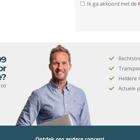
Ik ga akkoord met de
P
09
Rechtstr
or
Transpar
e?
Heldere 
:00
Actuele 
Ontdek ons andere concept