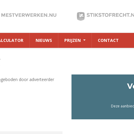
ALCULATOR
NIEUWS
PRIJZEN
CONTACT
4
ngeboden door adverteerder
V
Deze aanbiedi