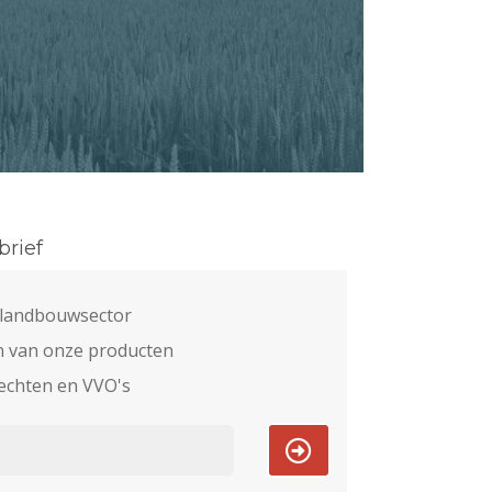
rief
e landbouwsector
n van onze producten
echten en VVO's