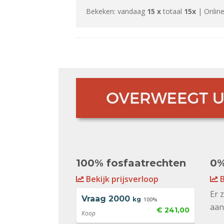
Bekeken: vandaag
15 x
totaal
15x
| Online
100% fosfaatrechten
0%
Bekijk prijsverloop
B
Er 
Vraag
2000
kg
100%
aan
€ 241,00
Koop