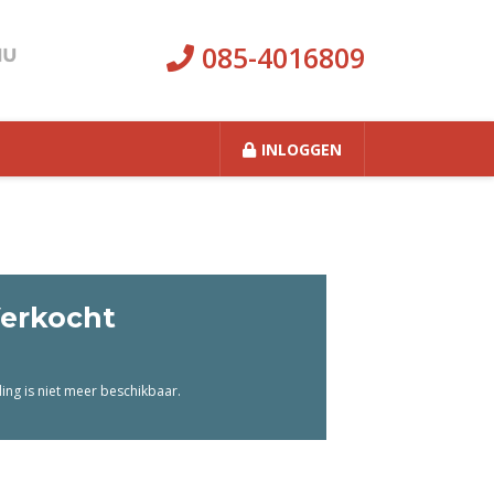
085-4016809
INLOGGEN
erkocht
ng is niet meer beschikbaar.