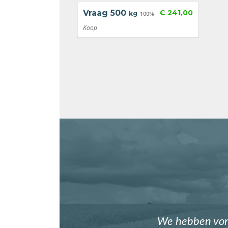
Vraag
500
€ 241,00
kg
100%
Koop
We hebben vori