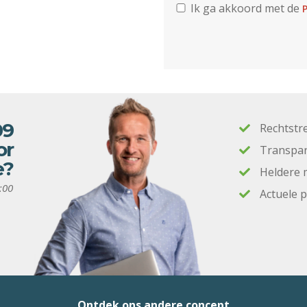
Ik ga akkoord met de
P
09
Rechtstr
or
Transpar
e?
Heldere 
:00
Actuele 
Ontdek ons andere concept