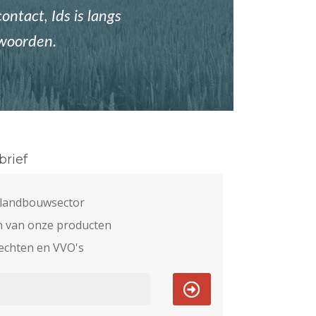
ontact, Ids is langs
twoorden.
rief
e landbouwsector
n van onze producten
echten en VVO's