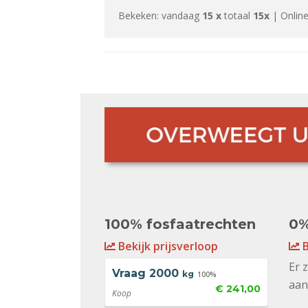
Bekeken: vandaag
15 x
totaal
15x
| Online
100% fosfaatrechten
0%
Bekijk prijsverloop
B
Er 
Vraag
2000
kg
100%
aan
€ 241,00
Koop