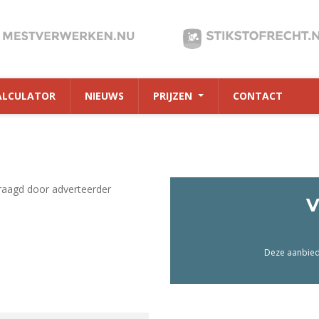
ALCULATOR
NIEUWS
PRIJZEN
CONTACT
raagd door adverteerder
V
Deze aanbiedi