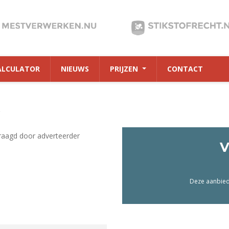
ALCULATOR
NIEUWS
PRIJZEN
CONTACT
9
raagd door adverteerder
V
Deze aanbiedi