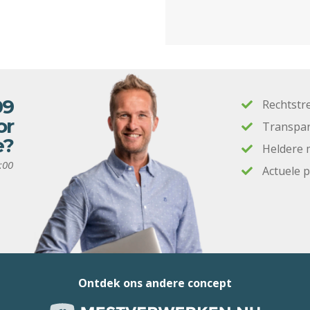
09
Rechtstr
or
Transpar
e?
Heldere 
:00
Actuele 
Ontdek ons andere concept