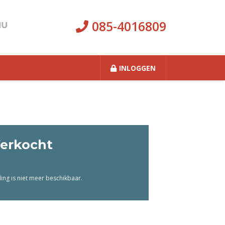
085-4016809
INLOGGEN
erkocht
ng is niet meer beschikbaar.