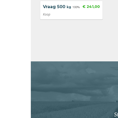
Vraag
500
€ 241,00
kg
100%
Koop
S