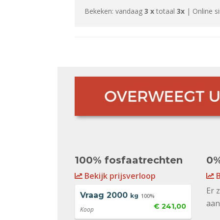
Bekeken: vandaag
3 x
totaal
3x
| Online s
100% fosfaatrechten
0%
Bekijk prijsverloop
B
Er 
Vraag
2000
kg
100%
aan
€ 241,00
Koop