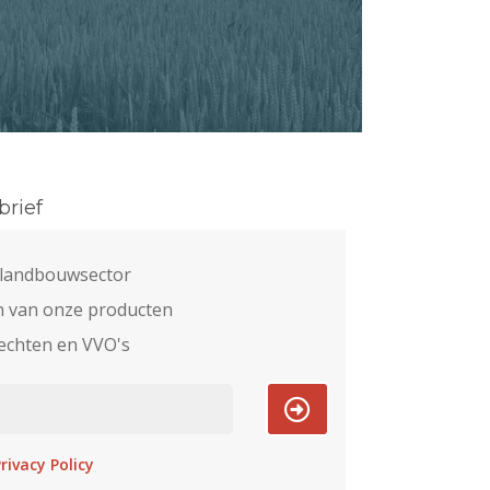
rief
e landbouwsector
n van onze producten
echten en VVO's
rivacy Policy