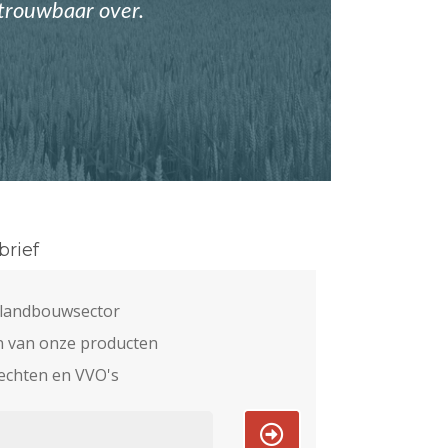
etrouwbaar over.
rief
e landbouwsector
n van onze producten
echten en VVO's