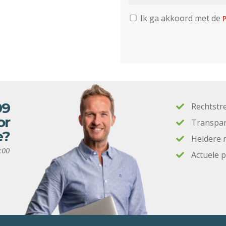
Ik ga akkoord met de
P
09
Rechtstr
or
Transpar
e?
Heldere 
:00
Actuele 