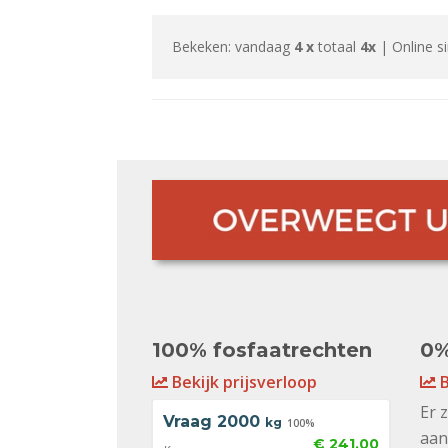
Bekeken: vandaag
4 x
totaal
4x
| Online s
100% fosfaatrechten
0%
Bekijk prijsverloop
B
Er 
Vraag
2000
kg
100%
aan
€ 241,00