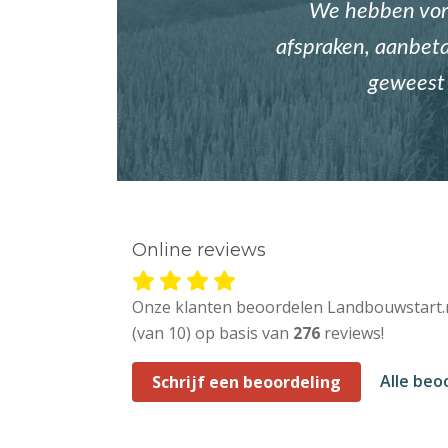
We hebben vori
afspraken, aanbetal
geweest 
Online reviews
Onze klanten beoordelen Landbouwstart.
(van 10) op basis van
276
reviews!
Alle beo
Schrijf een beoordeling