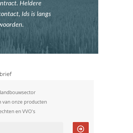
ntract. Heldere
ontact, Ids is langs
twoorden.
rief
e landbouwsector
n van onze producten
echten en VVO's