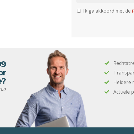
Ik ga akkoord met de
P
09
Rechtstr
or
Transpar
e?
Heldere 
:00
Actuele 