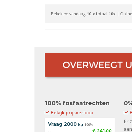
Bekeken: vandaag
10 x
totaal
10x
| Online
100% fosfaatrechten
0%
Bekijk prijsverloop
B
Er 
Vraag
2000
kg
100%
aan
€ 241,00