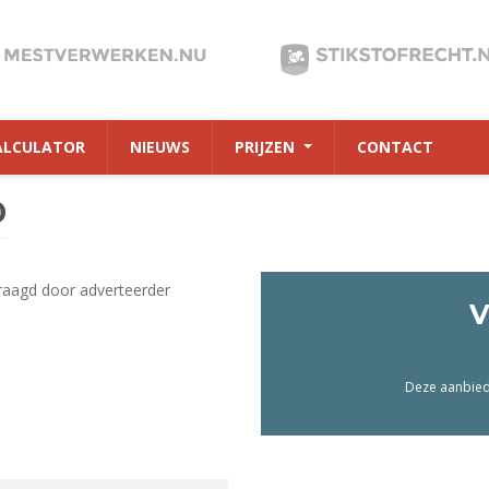
ALCULATOR
NIEUWS
PRIJZEN
CONTACT
0
raagd door adverteerder
V
Deze aanbiedi