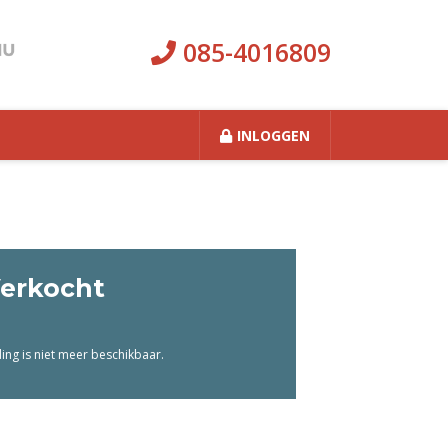
085-4016809
INLOGGEN
erkocht
ng is niet meer beschikbaar.