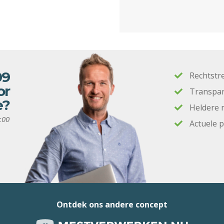
09
Rechtstr
or
Transpar
e?
Heldere 
:00
Actuele 
Ontdek ons andere concept