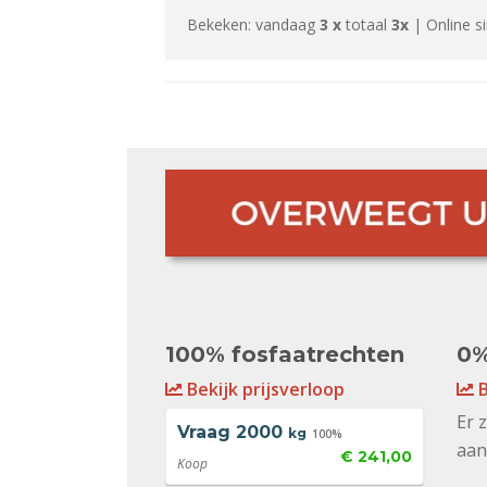
Bekeken: vandaag
3 x
totaal
3x
| Online s
100% fosfaatrechten
0%
Bekijk prijsverloop
B
Er 
Vraag
2000
kg
100%
aan
€ 241,00
Koop