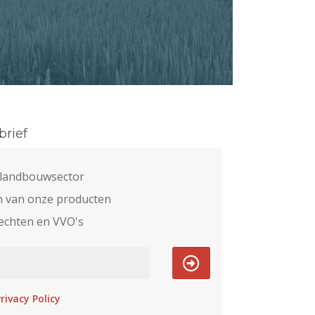
rief
e landbouwsector
n van onze producten
echten en VVO's
rivacy Policy