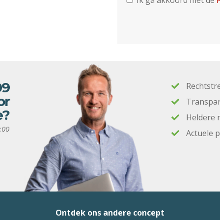
Ik ga akkoord met de
P
09
Rechtstr
or
Transpar
e?
Heldere 
:00
Actuele 
Ontdek ons andere concept