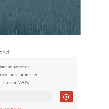
es
rief
e landbouwsector
n van onze producten
echten en VVO's