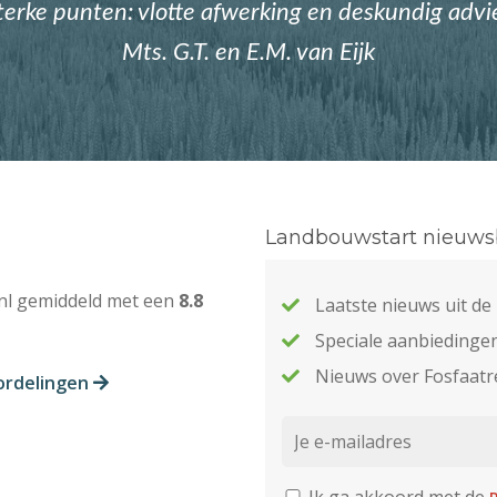
terke punten: vlotte afwerking en deskundig advi
Mts. G.T. en E.M. van Eijk
Landbouwstart nieuwsb
nl gemiddeld met een
8.8
Laatste nieuws uit d
Speciale aanbiedinge
Nieuws over Fosfaatr
ordelingen