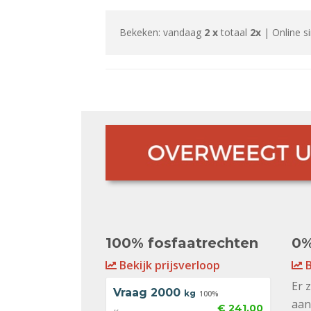
Bekeken: vandaag
2 x
totaal
2x
| Online s
100% fosfaatrechten
0%
Bekijk prijsverloop
B
Er 
Vraag
2000
kg
100%
aan
€ 241,00