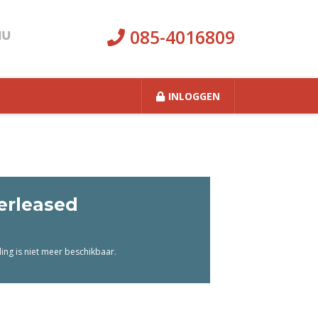
085-4016809
INLOGGEN
erleased
ng is niet meer beschikbaar.