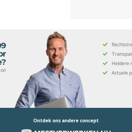
09
Rechtstr
or
Transpar
e?
Heldere 
:00
Actuele 
Ontdek ons andere concept