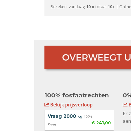
Bekeken: vandaag
10 x
totaal
10x
| Online
100% fosfaatrechten
0%
Bekijk prijsverloop
B
Er 
Vraag
2000
kg
100%
aan
€ 241,00
Koop