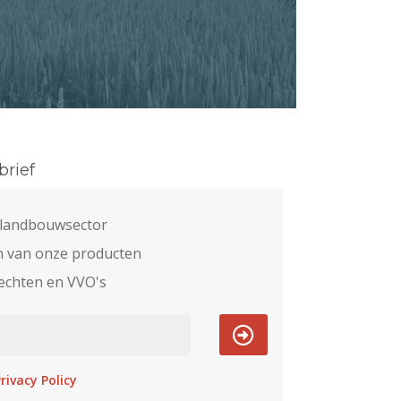
rief
e landbouwsector
n van onze producten
echten en VVO's
rivacy Policy