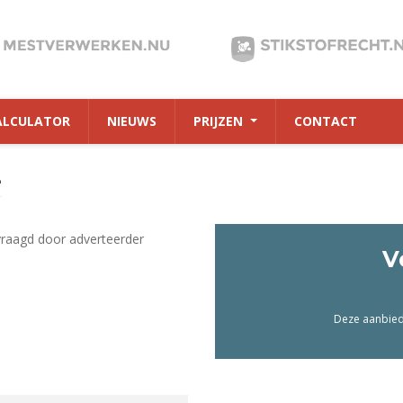
ALCULATOR
NIEUWS
PRIJZEN
CONTACT
2
vraagd door adverteerder
V
Deze aanbiedi