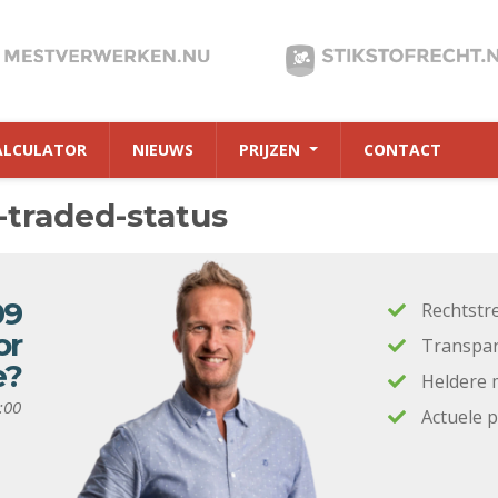
ALCULATOR
NIEUWS
PRIJZEN
CONTACT
-traded-status
09
Rechtstr
or
Transpar
e?
Heldere 
:00
Actuele 