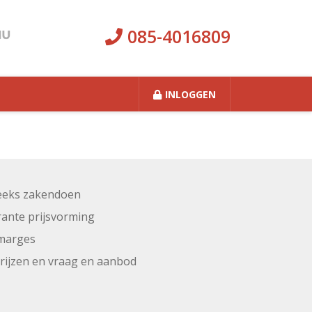
085-4016809
INLOGGEN
eeks zakendoen
ante prijsvorming
marges
prijzen en vraag en aanbod