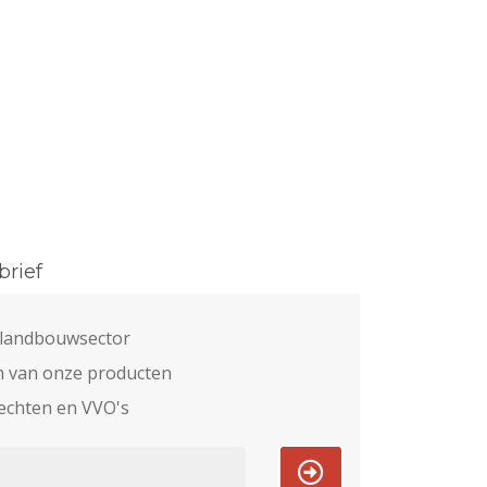
rief
e landbouwsector
n van onze producten
echten en VVO's