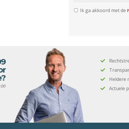
Ik ga akkoord met de
P
09
Rechtstr
or
Transpar
e?
Heldere 
:00
Actuele 