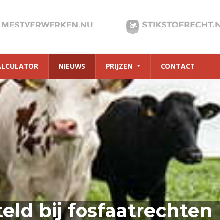
ALCULATOR
NIEUWS
PRIJZEN
CONTACT
teld bij fosfaatrechten